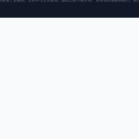
均来源于互联网，仅供学习交流使用，版权归原作者所有。 如有侵权请联系我们，我们